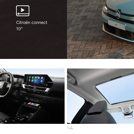
Citroën connect
10''
7"