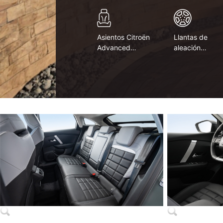
Asientos Citroën
Llantas de
Advanced
aleación
Comfort®
diamantadas 1